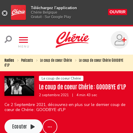
Téléchargez l'application
OUVRIR
Chérie Belgique
Gratuit - Sur Google Play
MENU
Radios
Podcasts
Le coup de coeur Chérie
Le coup de coeur Chérie GOODBYE
d'LP
Le coup de coeur Chérie
Le coup de coeur Chérie : GOODBYE d'LP
2 septembre 2021
|
4 min 43 sec
Ce 2 Septembre 2021, découvrez-en plus sur le dernier coup de
cœur de Chérie : GOODBYE d'LP
Ecouter