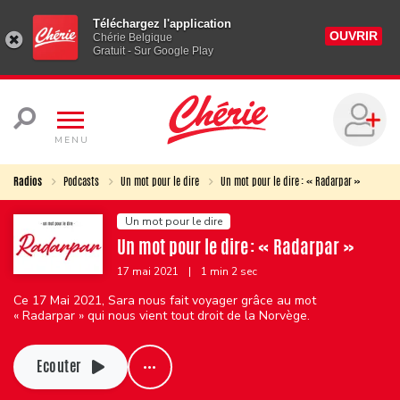
Téléchargez l'application
OUVRIR
Chérie Belgique
Gratuit - Sur Google Play
MENU
Radios
Podcasts
Un mot pour le dire
Un mot pour le dire : « Radarpar »
Un mot pour le dire
Un mot pour le dire : « Radarpar »
17 mai 2021
|
1 min 2 sec
Ce 17 Mai 2021, Sara nous fait voyager grâce au mot
« Radarpar » qui nous vient tout droit de la Norvège.
Ecouter