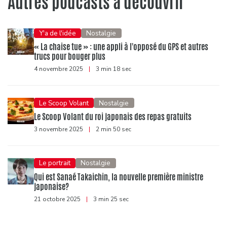
Autres podcasts à découvrir
Y'a de l'idée
Nostalgie
« La chaise tue » : une appli à l'opposé du GPS et autres
trucs pour bouger plus
4 novembre 2025
|
3 min 18 sec
Le Scoop Volant
Nostalgie
Le Scoop Volant du roi japonais des repas gratuits
3 novembre 2025
|
2 min 50 sec
Le portrait
Nostalgie
Qui est Sanaé Takaichin, la nouvelle première ministre
japonaise?
21 octobre 2025
|
3 min 25 sec