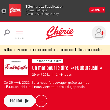
Téléchargez l'application
OUVRIR
Chérie Belgique
Gratuit - Sur Google Play
MENU
Radios
Podcasts
Un mot pour le dire
Un mot pour le dire : « Fuubutsushi »
Un mot pour le dire
Un mot pour le dire : « Fuubutsushi »
29 avril 2021
|
1 min 1 sec
Ce 29 Avril 2021, Sara nous fait voyager grâce au mot
« Fuubutsushi » qui nous vient tout droit du japonais.
Ecouter