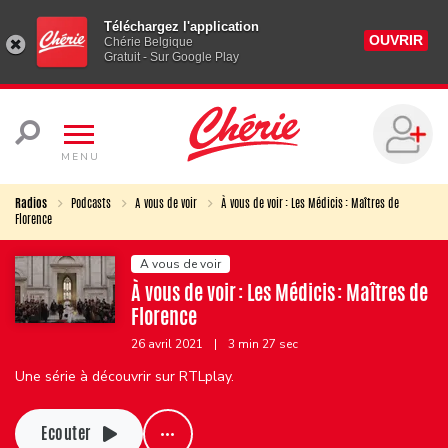
Téléchargez l'application
OUVRIR
Chérie Belgique
Gratuit - Sur Google Play
MENU
Radios
Podcasts
A vous de voir
À vous de voir : Les Médicis : Maîtres de
Florence
A vous de voir
À vous de voir : Les Médicis : Maîtres de
Florence
26 avril 2021
|
3 min 27 sec
Une série à découvrir sur RTLplay.
Ecouter