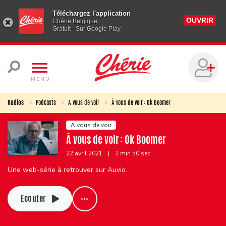
Téléchargez l'application
OUVRIR
Chérie Belgique
Gratuit - Sur Google Play
MENU
Radios
Podcasts
A vous de voir
À vous de voir : Ok Boomer
A vous de voir
À vous de voir : Ok Boomer
22 avril 2021
|
2 min 50 sec
Une web-série à retrouver sur Auvio.
Ecouter