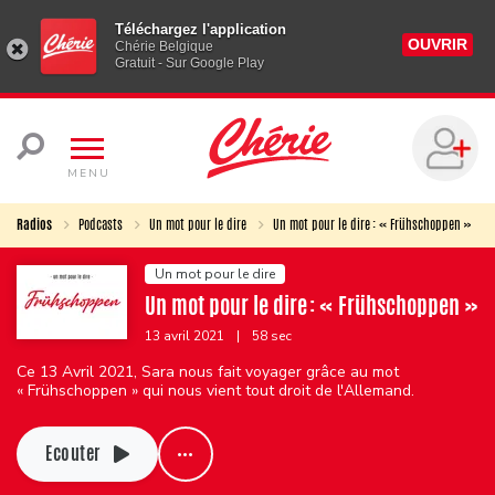
Téléchargez l'application
OUVRIR
Chérie Belgique
Gratuit - Sur Google Play
MENU
Radios
Podcasts
Un mot pour le dire
Un mot pour le dire : « Frühschoppen »
Un mot pour le dire
Un mot pour le dire : « Frühschoppen »
13 avril 2021
|
58 sec
Ce 13 Avril 2021, Sara nous fait voyager grâce au mot
« Frühschoppen » qui nous vient tout droit de l'Allemand.
Ecouter