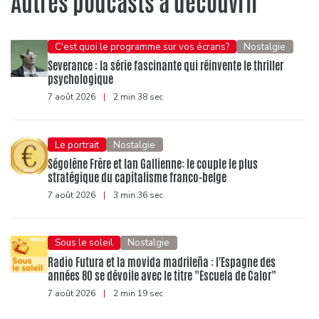
Autres podcasts à découvrir
C'est quoi le programme sur vos écrans?
Nostalgie
Severance : la série fascinante qui réinvente le thriller
psychologique
7 août 2026
|
2 min 38 sec
Le portrait
Nostalgie
Ségolène Frère et Ian Gallienne: le couple le plus
stratégique du capitalisme franco-belge
7 août 2026
|
3 min 36 sec
Sous le soleil
Nostalgie
Radio Futura et la movida madrileña : l'Espagne des
années 80 se dévoile avec le titre "Escuela de Calor"
7 août 2026
|
2 min 19 sec