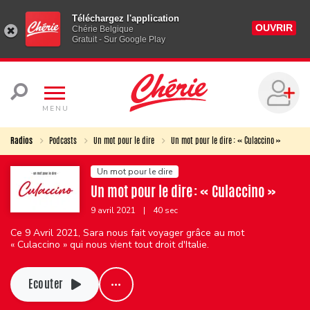
Téléchargez l'application
OUVRIR
Chérie Belgique
Gratuit - Sur Google Play
MENU
Radios
Podcasts
Un mot pour le dire
Un mot pour le dire : « Culaccino »
Un mot pour le dire
Un mot pour le dire : « Culaccino »
9 avril 2021
|
40 sec
Ce 9 Avril 2021, Sara nous fait voyager grâce au mot
« Culaccino » qui nous vient tout droit d'Italie.
Ecouter