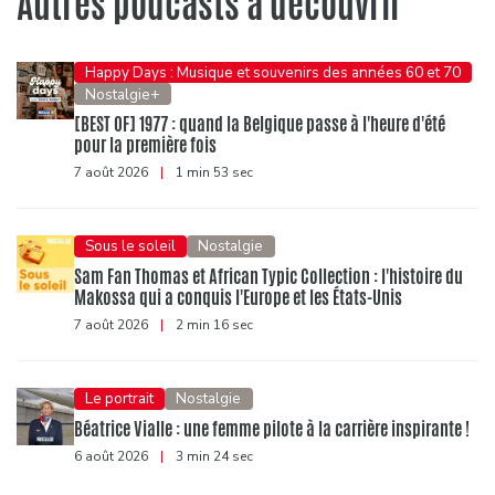
Autres podcasts à découvrir
Happy Days : Musique et souvenirs des années 60 et 70
Nostalgie+
[BEST OF] 1977 : quand la Belgique passe à l'heure d'été
pour la première fois
7 août 2026
|
1 min 53 sec
Sous le soleil
Nostalgie
Sam Fan Thomas et African Typic Collection : l'histoire du
Makossa qui a conquis l'Europe et les États-Unis
7 août 2026
|
2 min 16 sec
Le portrait
Nostalgie
Béatrice Vialle : une femme pilote à la carrière inspirante !
6 août 2026
|
3 min 24 sec