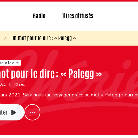
Radio
Titres diffusés
Un mot pour le dire : « Palegg »
our le dire
ot pour le dire : « Palegg »
2021
|
40 sec
rs 2021, Sara nous fait voyager grâce au mot « Palegg » qui no
uter