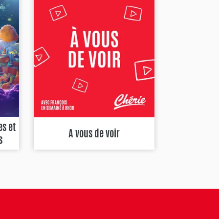
es et
A vous de voir
s