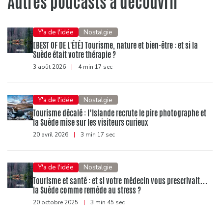
Autres podcasts à découvrir
Y'a de l'idée
Nostalgie
[BEST OF DE L'ÉTÉ] Tourisme, nature et bien-être : et si la
Suède était votre thérapie ?
3 août 2026
|
4 min 17 sec
Y'a de l'idée
Nostalgie
Tourisme décalé : l’Islande recrute le pire photographe et
la Suède mise sur les visiteurs curieux
20 avril 2026
|
3 min 17 sec
Y'a de l'idée
Nostalgie
Tourisme et santé : et si votre médecin vous prescrivait…
la Suède comme remède au stress ?
20 octobre 2025
|
3 min 45 sec