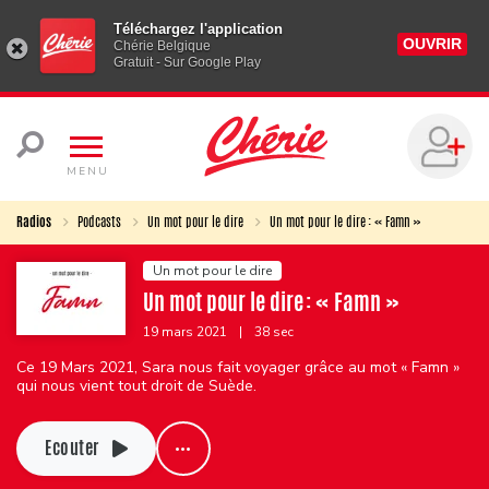
Téléchargez l'application
OUVRIR
Chérie Belgique
Gratuit - Sur Google Play
MENU
Radios
Podcasts
Un mot pour le dire
Un mot pour le dire : « Famn »
Un mot pour le dire
Un mot pour le dire : « Famn »
19 mars 2021
|
38 sec
Ce 19 Mars 2021, Sara nous fait voyager grâce au mot « Famn »
qui nous vient tout droit de Suède.
Ecouter