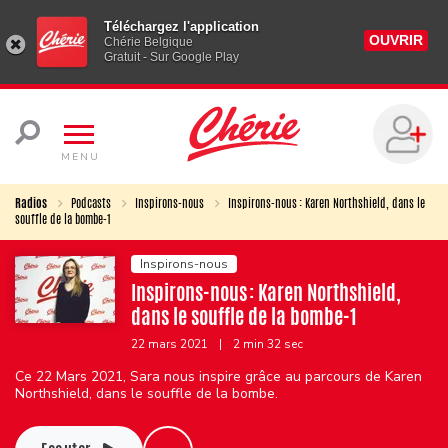
Téléchargez l'application
OUVRIR
Chérie Belgique
Gratuit - Sur Google Play
MENU
Radios
Podcasts
Inspirons-nous
Inspirons-nous : Karen Northshield, dans le
souffle de la bombe-1
Inspirons-nous
Inspirons-nous : Karen Northshield,
dans le souffle de la bombe-1
22 mars 2021
|
2 min 32 sec
Ce 22 Mars 2021, Sara nous inspire grâce au parcours de Karen
Northshield, dans le souffle de la bombe.