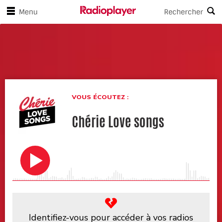
asser aux contrôles du lecteur
Passer au contenu principal
Menu
Rechercher
Chérie Love songs