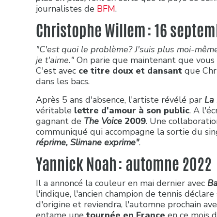
journalistes de
BFM
.
Christophe Willem : 16 septe
"C'est quoi le problème? J'suis plus moi-mêm
je t'aime."
On parie que maintenant que vous l'a
C'est avec
ce titre doux et dansant
que Chr
dans les bacs.
Après 5 ans d'absence, l'artiste révélé par
La
véritable
lettre d'amour à son public
. A l'é
gagnant de
The Voice
2009
. Une collaborati
communiqué qui accompagne la sortie du singl
réprime, Slimane exprime"
.
Yannick Noah : automne 2022
Il a annoncé la couleur en mai dernier avec
Ba
l'indique, l'ancien champion de tennis déclar
d'origine et reviendra, l'automne prochain av
entame une
tournée en France
en ce mois d