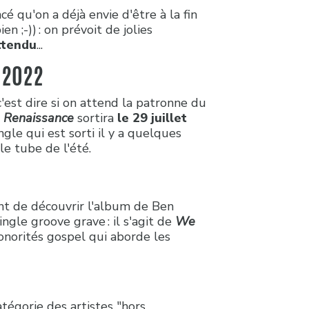
qu'on a déjà envie d'être à la fin
n ;-)) : on prévoit de jolies
ttendu
...
t 2022
c'est dire si on attend la patronne du
é
Renaissance
sortira
le 29 juillet
ngle qui est sorti il y a quelques
 le tube de l'été.
t de découvrir l'album de Ben
ingle groove grave : il s'agit de
We
sonorités gospel qui aborde les
!
atégorie des artistes "hors