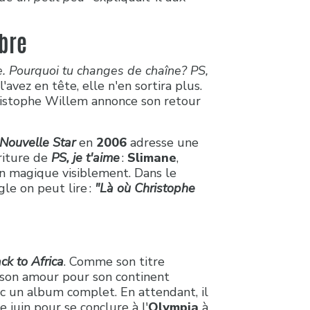
mbre
e. Pourquoi tu changes de chaîne? PS,
vez en tête, elle n'en sortira plus.
istophe Willem annonce son retour
 Nouvelle Star
en
2006
adresse une
criture de
PS, je t'aime
:
Slimane
,
on magique visiblement. Dans le
e on peut lire :
"Là où Christophe
ck to Africa
. Comme son titre
e son amour pour son continent
ec un album complet. En attendant, il
e juin pour se conclure à l'
Olympia
à