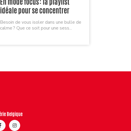
En mode focus : la playlist
Pierre G
idéale pour se concentrer
deux »
Besoin de vous isoler dans une bulle de
calme ? Que ce soit pour une sess...
L’émotion à
qui touchen
érie Belgique