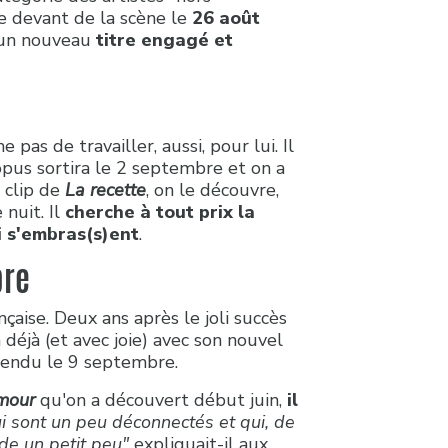
le devant de la scène le
26 août
 un nouveau
titre engagé et
 pas de travailler, aussi, pour lui. Il
 opus sortira le 2 septembre et on a
 clip de
La recette
, on le découvre,
nuit. Il
cherche à tout prix la
i s'embras(s)ent
.
bre
aise. Deux ans après le joli succès
 déjà (et avec joie) avec son nouvel
tendu le 9 septembre.
amour
qu'on a découvert début juin,
il
i sont un peu déconnectés et qui, de
nde un petit peu"
expliquait-il aux