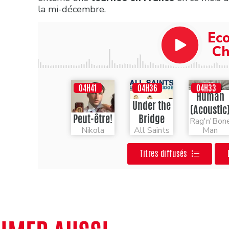
la mi-décembre.
Découvrez toutes les nouveautés sur
Chér
Ec
Ch
04H41
04H36
04H33
Human
Under the
(Acoustic
Peut-être!
Bridge
Rag'n'Bon
Nikola
All Saints
Man
Titres diffusés