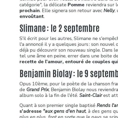
catégorie", la délicate
Pomme
reviendra sur 
prochain
. Elle signera son retour avec
Nelly
,
envoûtant
.
Slimane : le 2 septembre
S'il écrit pour les autres, Slimane ne s'empêche
l'a annoncé il y a quelques jours : son nouvel
déjà pu découvrir son nouveau single. Dans le
tel une âme en peine, errer dans une boite de 
recette de l'amour, entouré de couples qu
Benjamin Biolay : le 9 septem
Opus 10ème, pour le poète de la chanson franç
de
Grand Prix
, Benjamin Biolay nous reviendra
album solo à la fin de l'été.
Saint-Clair
est at
Quant à son premier single baptisé
Rends l'
s'adresse
"aux gens d'en haut
, à des gens qu
plus en plus, font en sorte que le pays se sci