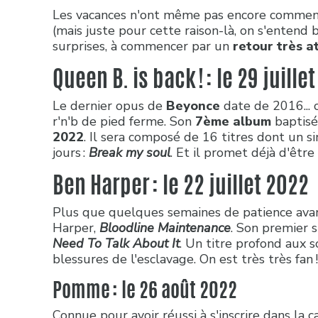
Les vacances n'ont même pas encore commencé 
(mais juste pour cette raison-là, on s'entend bie
surprises, à commencer par un
retour très a
Queen B. is back ! : le 29 juille
Le dernier opus de
Beyonce
date de 2016... 
r'n'b de pied ferme. Son
7ème album
baptis
2022
. Il sera composé de 16 titres dont un si
jours :
Break my soul
. Et il promet déjà d'être
Ben Harper : le 22 juillet 2022
Plus que quelques semaines de patience avan
Harper,
Bloodline Maintenance
. Son premier s
Need To Talk About It
. Un titre profond aux 
blessures de l'esclavage. On est très très fan 
Pomme : le 26 août 2022
Connue pour avoir réussi à s'inscrire dans la c