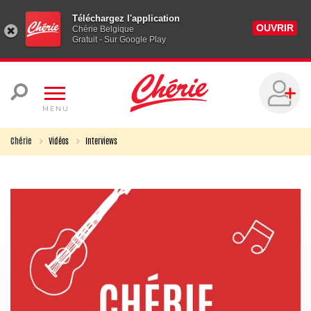
Téléchargez l'application
OUVRIR
Chérie Belgique
Gratuit - Sur Google Play
MENU
Chérie
Vidéos
Interviews