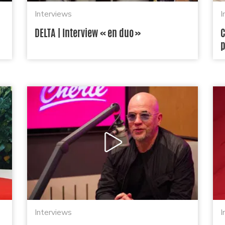
Interviews
I
DELTA | Interview « en duo »
C
p
Interviews
I