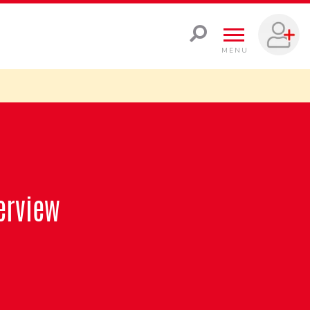
MENU
erview