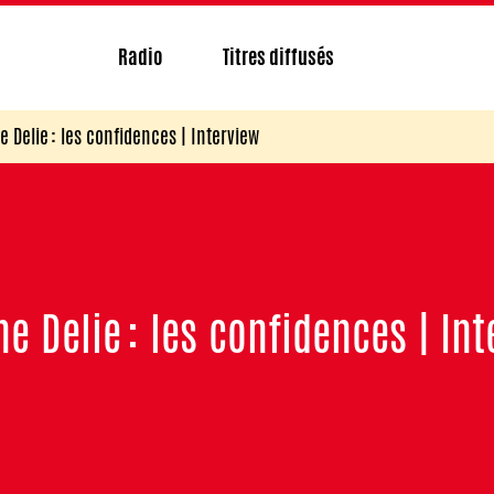
Radio
Titres diffusés
e Delie : les confidences | Interview
ne Delie : les confidences | Int