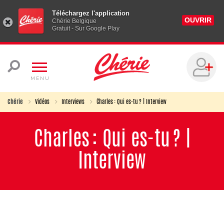
Téléchargez l'application
OUVRIR
Chérie Belgique
Gratuit - Sur Google Play
MENU
Chérie
Vidéos
Interviews
Charles : Qui es-tu ? | Interview
Charles : Qui es-tu ? |
Interview