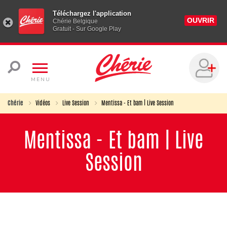
Téléchargez l'application
OUVRIR
Chérie Belgique
Gratuit - Sur Google Play
MENU
Chérie
Vidéos
Live Session
Mentissa - Et bam | Live Session
Mentissa - Et bam | Live
Session