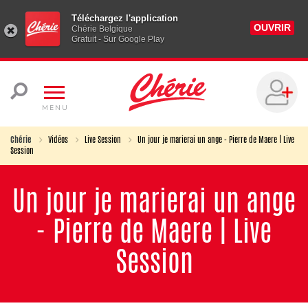
Téléchargez l'application
OUVRIR
Chérie Belgique
Gratuit - Sur Google Play
MENU
Chérie
Vidéos
Live Session
Un jour je marierai un ange - Pierre de Maere | Live
Session
Un jour je marierai un ange
- Pierre de Maere | Live
Session