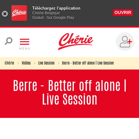
Téléchargez l'application
OUVRIR
Chérie Belgique
Gratuit - Sur Google Play
MENU
Chérie
Vidéos
Live Session
Berre - Better off alone | Live Session
Berre - Better off alone |
Live Session