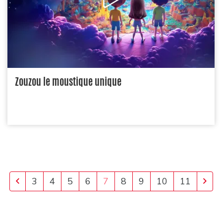
Zouzou le moustique unique
Previous
Nex
3
4
5
6
7
8
9
10
11