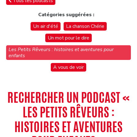
Tous les podcasts
Catégories suggérées :
Un air d'été
La chanson Chérie
Un mot pour le dire
Les Petits Rêveurs : histoires et aventures pour
enfants
A vous de voir
RECHERCHER UN PODCAST «
LES PETITS RÊVEURS :
HISTOIRES ET AVENTURES