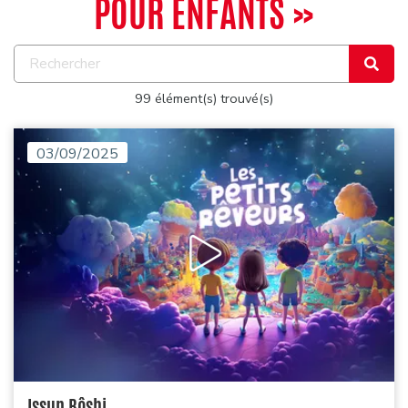
POUR ENFANTS »
99 élément(s) trouvé(s)
03/09/2025
Issun Bôshi