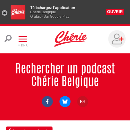
Téléchargez l'application
OUVRIR
Chérie Belgique
Gratuit - Sur Google Play
MENU
Rechercher un podcast
Chérie Belgique