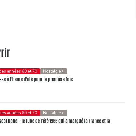
rir
 des années 60 et 70
Nostalgie+
se à l'heure d'été pour la première fois
 des années 60 et 70
Nostalgie+
al Danel : le tube de l'été 1966 qui a marqué la France et la