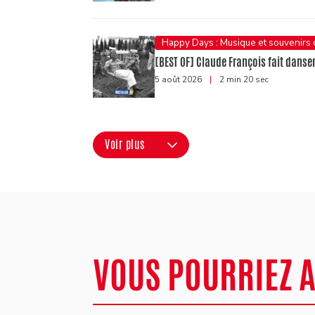
Happy Days : Musique et souvenirs
[BEST OF] Claude François fait danser 
5 août 2026
|
2 min 20 sec
Voir plus
VOUS POURRIEZ 