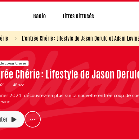
Radio
Titres diffusés
érie
L'entrée Chérie : Lifestyle de Jason Derulo et Adam Levin
de coeur Chérie
trée Chérie : Lifestyle de Jason Deru
2021
|
48 sec
rier 2021, découvrez-en plus sur la nouvelle entrée coup de coeu
evine
uter