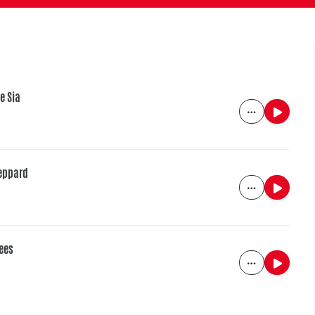
e Sia
heppard
Wees