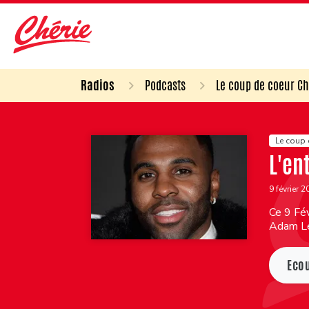
Radios
Podcasts
Le coup de coeur Ch
Le coup 
L'en
9 février 
Ce 9 Fév
Adam L
Eco