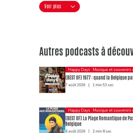
Voir plus
Autres podcasts à découv
Happy Days : Musique et souvenirs
[BEST OF] 1977 : quand la Belgique pas
7 août 2026
|
1 min 53 sec
Happy Days : Musique et souvenirs
[BEST OF] La Plage Romantique de Pasc
Belgique
6 août 2026
|
2 min 8 sec