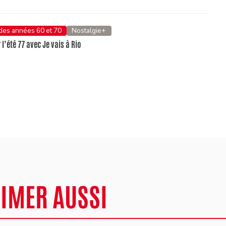
 des années 60 et 70
Nostalgie+
l’été 77 avec Je vais à Rio
AIMER AUSSI