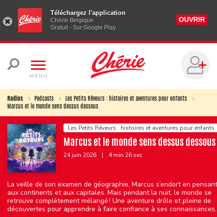
Téléchargez l'application
OUVRIR
Chérie Belgique
Gratuit - Sur Google Play
MENU
Radios
Podcasts
Les Petits Rêveurs : histoires et aventures pour enfants
Marcus et le monde sens dessus dessous
Les Petits Rêveurs : histoires et aventures pour enfants
Marcus et le monde sens dessus dessous
24 juin 2026
|
4 min 26 sec
La veille de son examen de géographie, Marcus s’endort en pensan
aux continents et aux capitales. Mais pendant la nuit, le monde se
retrouve complètement mélangé ! Une aventure drôle et pleine de
découvertes pour apprendre à faire confiance à ses connaissances.