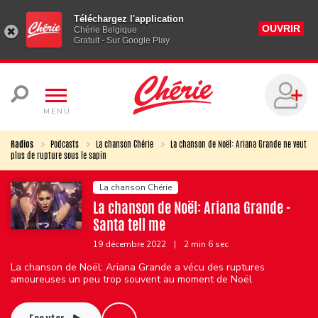
Téléchargez l'application
OUVRIR
Chérie Belgique
Gratuit - Sur Google Play
MENU
Radios
Podcasts
La chanson Chérie
La chanson de Noël: Ariana Grande ne veut
plus de rupture sous le sapin
La chanson Chérie
La chanson de Noël: Ariana Grande -
Santa tell me
19 décembre 2022
|
2 min 6 sec
La chanson de Noël: Ariana Grande a vécu des ruptures
amoureuses un peu trop souvent au moment de Noël