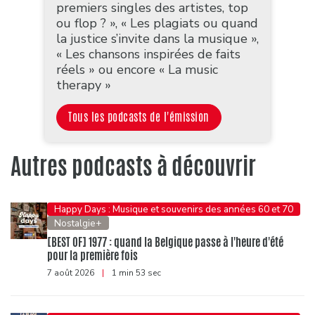
premiers singles des artistes, top
ou flop ? », « Les plagiats ou quand
la justice s’invite dans la musique »,
« Les chansons inspirées de faits
réels » ou encore « La music
therapy »
Tous les podcasts de l'émission
Autres podcasts à découvrir
Happy Days : Musique et souvenirs des années 60 et 70
Nostalgie+
[BEST OF] 1977 : quand la Belgique passe à l'heure d'été
pour la première fois
7 août 2026
|
1 min 53 sec