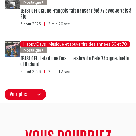
Nostalgie+
[BEST OF] Claude François fait danser l’été 77 avec Je vais à
Rio
5 août 2026
|
2 min 20 sec
Happy Days : Musique et souvenirs des années 60 et 70
Nostalgie+
[BEST OF] Il était une fois… le slow de l’été 75 signé Joëlle
et Richard
4 août 2026
|
2 min 12 sec
Voir plus