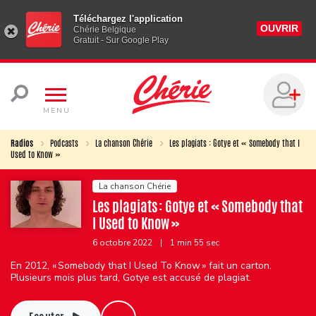
Téléchargez l'application
OUVRIR
Chérie Belgique
Gratuit - Sur Google Play
MENU
Radios
Podcasts
La chanson Chérie
Les plagiats : Gotye et « Somebody that I
Used to Know »
La chanson Chérie
Les plagiats : Gotye et « Somebody that
I Used to Know »
6 octobre 2022
|
1 min 55 sec
En 2012, « Somebody that I Used To Know » fait un carton.
Plusieurs mois plus tard, Gotye est accusé de plagiat.