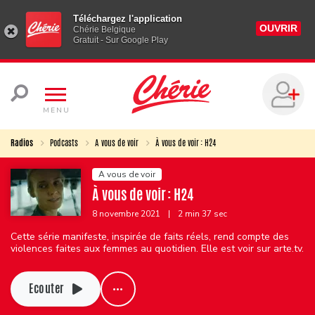
Téléchargez l'application
OUVRIR
Chérie Belgique
Gratuit - Sur Google Play
MENU
Radios
Podcasts
A vous de voir
À vous de voir : H24
A vous de voir
À vous de voir : H24
8 novembre 2021
|
2 min 37 sec
Cette série manifeste, inspirée de faits réels, rend compte des
violences faites aux femmes au quotidien. Elle est voir sur arte.tv.
Ecouter