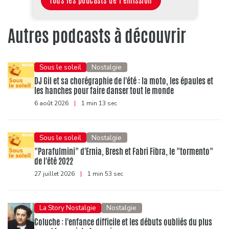
Tous les podcasts de l'émission
Autres podcasts à découvrir
Sous le soleil
Nostalgie
DJ Gil et sa chorégraphie de l'été : la moto, les épaules et
les hanches pour faire danser tout le monde
6 août 2026
|
1 min 13 sec
Sous le soleil
Nostalgie
"Parafulmini" d'Ernia, Bresh et Fabri Fibra, le "tormento"
de l'été 2022
27 juillet 2026
|
1 min 53 sec
La Story Nostalgie
Nostalgie
Coluche : l'enfance difficile et les débuts oubliés du plus