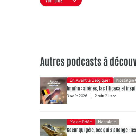
Voir plus
Autres podcasts à découv
En Avant la Belgique !
Nostalgie
Imaïna : sirènes, lac Titicaca et ins
3 août 2026
|
2 min 21 sec
Y'a de l'idée
Nostalgie
Coeur qui gèle, bec qui s'allonge : l