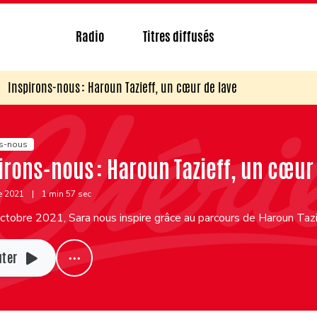
Radio
Titres diffusés
Inspirons-nous : Haroun Tazieff, un cœur de lave
ns-nous
irons-nous : Haroun Tazieff, un cœur
e 2021
|
1 min 57 sec
tobre 2021, Sara nous inspire grâce au parcours de Haroun Tazi
uter