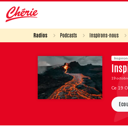
Radios
Podcasts
Inspirons-nous
Inspiro
Insp
19 octobr
Ce 19 Oc
Eco