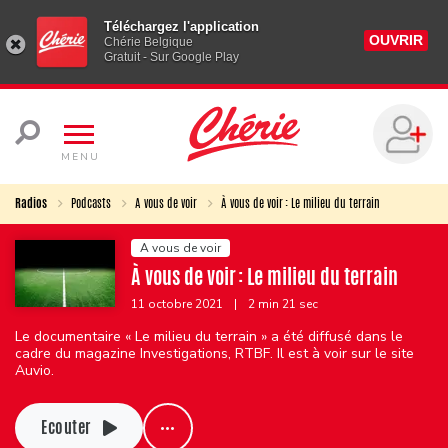
Téléchargez l'application
OUVRIR
Chérie Belgique
Gratuit - Sur Google Play
MENU
Radios
Podcasts
A vous de voir
À vous de voir : Le milieu du terrain
A vous de voir
À vous de voir : Le milieu du terrain
11 octobre 2021
|
2 min 21 sec
Le documentaire « Le milieu du terrain » a été diffusé dans le
cadre du magazine Investigations, RTBF. Il est à voir sur le site
Auvio.
Ecouter