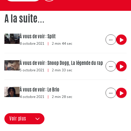
A la suite...
À vous de voir : Split
8 octobre 2021
|
2 min 44 sec
À vous de voir : Snoop Dogg, La légende du rap
5 octobre 2021
|
2 min 33 sec
À vous de voir : Le Brio
4 octobre 2021
|
2 min 28 sec
Voir plus