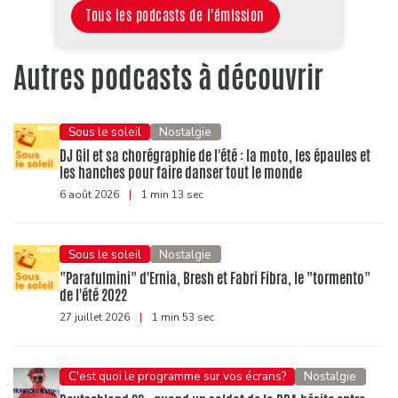
Tous les podcasts de l'émission
Autres podcasts à découvrir
Sous le soleil
Nostalgie
DJ Gil et sa chorégraphie de l'été : la moto, les épaules et
les hanches pour faire danser tout le monde
6 août 2026
|
1 min 13 sec
Sous le soleil
Nostalgie
"Parafulmini" d'Ernia, Bresh et Fabri Fibra, le "tormento"
de l'été 2022
27 juillet 2026
|
1 min 53 sec
C'est quoi le programme sur vos écrans?
Nostalgie