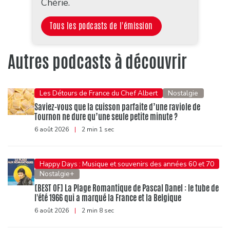
Chérie.
Tous les podcasts de l'émission
Autres podcasts à découvrir
Les Détours de France du Chef Albert
Nostalgie
Saviez-vous que la cuisson parfaite d’une raviole de
Tournon ne dure qu’une seule petite minute ?
6 août 2026
|
2 min 1 sec
Happy Days : Musique et souvenirs des années 60 et 70
Nostalgie+
[BEST OF] La Plage Romantique de Pascal Danel : le tube de
l'été 1966 qui a marqué la France et la Belgique
6 août 2026
|
2 min 8 sec