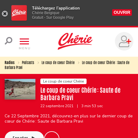
Téléchargez l'application
OUVRIR
Chérie Belgique
Gratuit - Sur Google Play
MENU
Radios
Podcasts
Le coup de coeur Chérie
Le coup de coeur Chérie : Saute de
Barbara Pravi
Le coup de coeur Chérie
Le coup de coeur Chérie : Saute de
Barbara Pravi
22 septembre 2021
|
3 min 53 sec
Ce 22 Septembre 2021, découvrez-en plus sur le dernier coup de
cœur de Chérie : Saute de Barbara Pravi