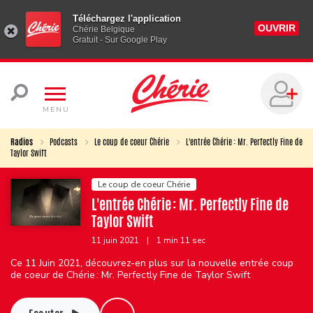
Téléchargez l'application
OUVRIR
Chérie Belgique
Gratuit - Sur Google Play
MENU
Radios
Podcasts
Le coup de coeur Chérie
L'entrée Chérie : Mr. Perfectly Fine de
Taylor Swift
Le coup de coeur Chérie
L'entrée Chérie : Mr. Perfectly Fine de
Taylor Swift
11 juin 2021
|
1 min 11 sec
Ce 11 Juin 2021, découvrez-en plus sur la nouvelle entrée coup
de coeur de Chérie : Mr. Perfectly Fine de Taylor Swift