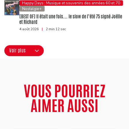
Happy Days : Musique et souvenirs des années 60 et 70
Nostalgie+
[BEST OF] Il était une fois… le slow de l’été 75 signé Joëlle
et Richard
4 août 2026
|
2 min 12 sec
Voir plus
VOUS POURRIEZ
AIMER AUSSI