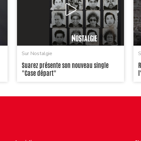
Sur Nostalgie
S
Suarez présente son nouveau single
R
"Case départ"
l