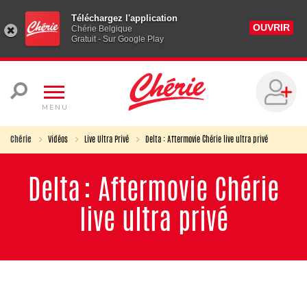
Téléchargez l'application
OUVRIR
Chérie Belgique
Gratuit - Sur Google Play
MENU
Chérie
Vidéos
Live Ultra Privé
Delta : Aftermovie Chérie live ultra privé
Delta : Aftermovie Chérie
live ultra privé