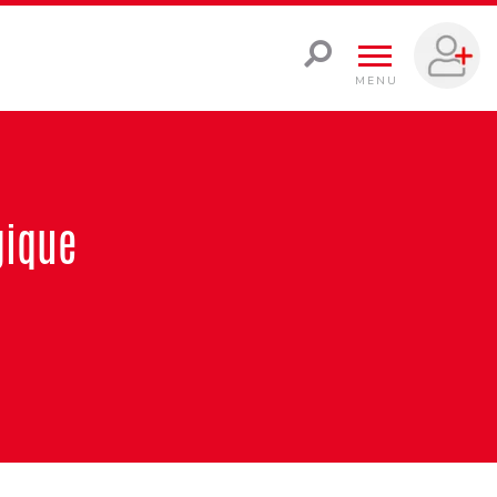
MENU
gique