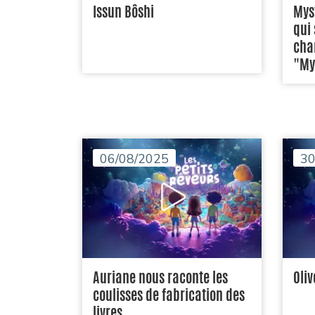
Issun Bôshi
Mys
qui 
chan
"My
06/08/2025
30
Auriane nous raconte les
Oliv
coulisses de fabrication des
livres