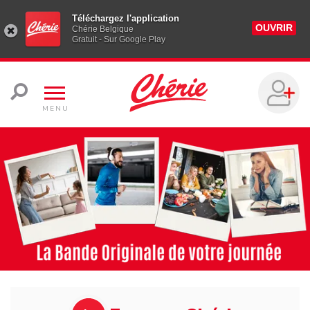
Téléchargez l'application
OUVRIR
Chérie Belgique
Gratuit - Sur Google Play
MENU
Chérir la vie en musique