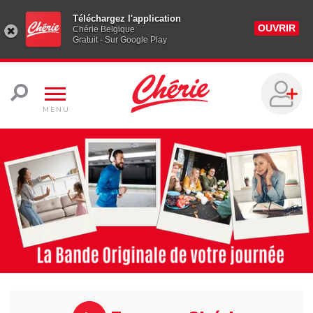
Téléchargez l'application
OUVRIR
Chérie Belgique
Gratuit - Sur Google Play
MENU
Chérir la vie en musique