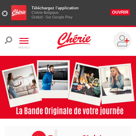
Téléchargez l'application
OUVRIR
Chérie Belgique
Gratuit - Sur Google Play
MENU
Chérir la vie en musique