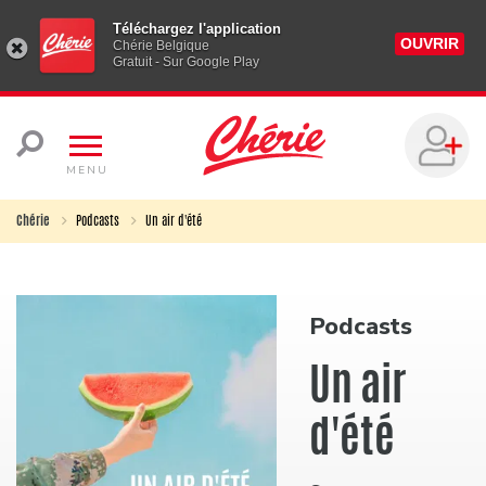
Téléchargez l'application
OUVRIR
Chérie Belgique
Gratuit - Sur Google Play
MENU
Chérie
Podcasts
Un air d'été
Podcasts
Un air
d'été