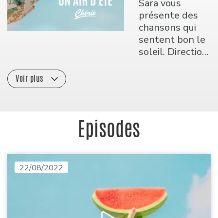
Sara vous
présente des
chansons qui
sentent bon le
soleil. Direction
l'été avec les
titres qui se
Voir plus
sont le plus
démarqués
pendant les
Episodes
précédentes
périodes
estivales.
22/08/2022